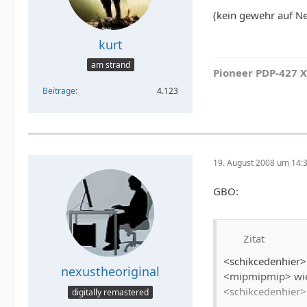
(kein gewehr auf N
kurt
am strand
Pioneer PDP-427 X
Beiträge
4.123
19. August 2008 um 14:
GBO:
Zitat
<schikcedenhier> 
nexustheoriginal
<mipmipmip> wi
<schikcedenhier>
digitally remastered