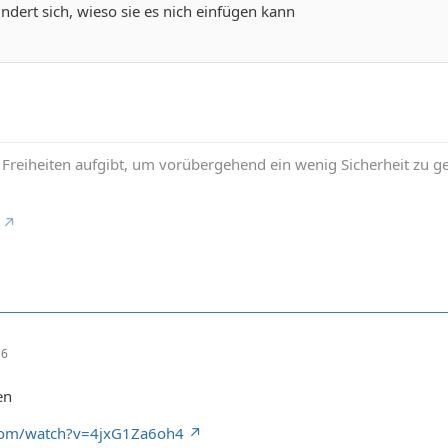
dert sich, wieso sie es nich einfügen kann
reiheiten aufgibt, um vorübergehend ein wenig Sicherheit zu gew
16
en
.com/watch?v=4jxG1Za6oh4