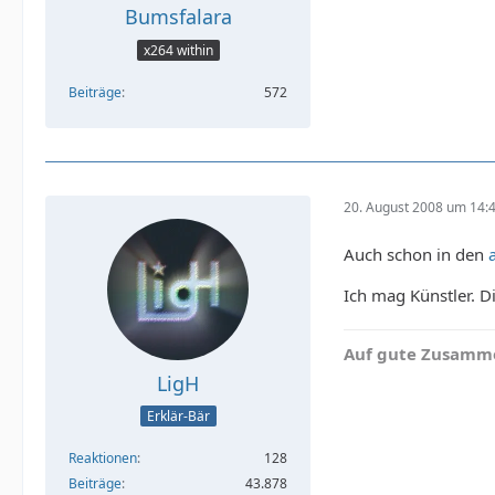
Bumsfalara
x264 within
Beiträge
572
20. August 2008 um 14:
Auch schon in den
Ich mag Künstler. D
Auf gute Zusamme
LigH
Erklär-Bär
Reaktionen
128
Beiträge
43.878