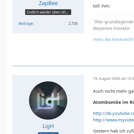
ZapBee
toll :hm:
Endlich wieder oben ohne
"Wer grundlegende F
Beiträge
2.735
Benjamin Franklin
mein Rechenknecht
19. August 2008 um 15:
Auch nicht mehr gan
Atombombe im Ri
http://de.youtube
http://www.myvide
LigH
Gestern hab ich zuf