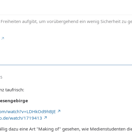
reiheiten aufgibt, um vorübergehend ein wenig Sicherheit zu gew
35
z taufrisch:
esengebirge
.com/watch?v=LDHkOd9hBJE
o.de/watch/1719413
ällig dazu eine Art "Making of" gesehen, wie Medienstudenten di