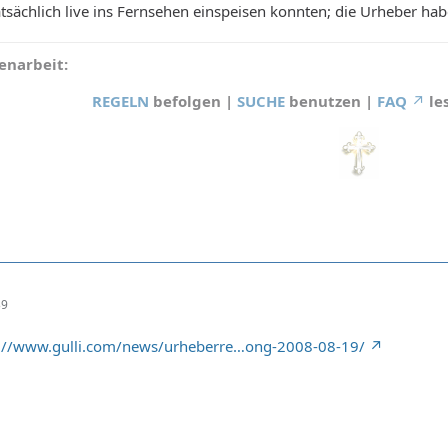
atsächlich live ins Fernsehen einspeisen konnten; die Urheber ha
narbeit:
REGELN
befolgen |
SUCHE
benutzen |
FAQ
le
39
p://www.gulli.com/news/urheberre…ong-2008-08-19/