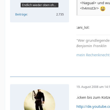
<Nagual> und wun
Endlich wieder oben ohne
<h4mst3r>
Beiträge
2.735
:ani_lol:
"Wer grundlegende F
Benjamin Franklin
mein Rechenknecht
19. August 2008 um 14:
.icken bis zum Kotz
http://de.youtube