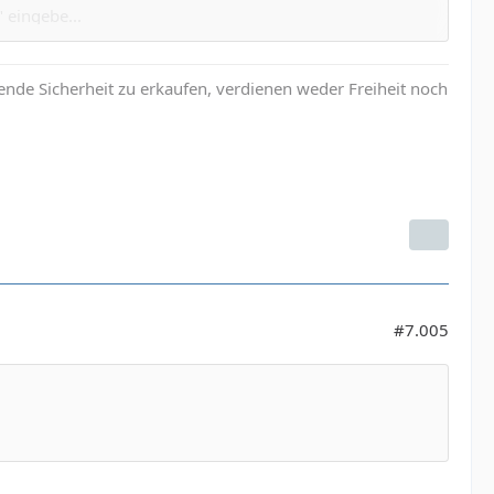
 eingebe...
nde Sicherheit zu erkaufen, verdienen weder Freiheit noch
em-buss-im-arsch"!
en zu treten.
#7.005