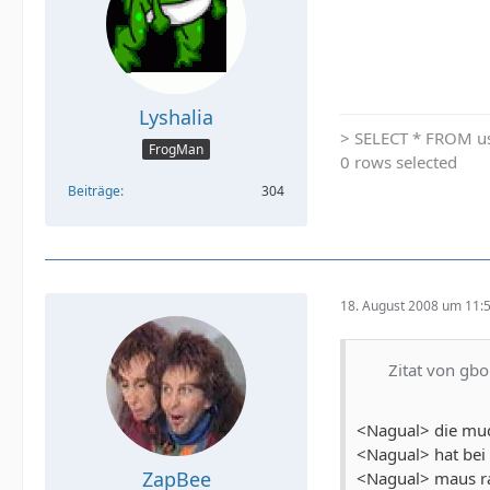
Lyshalia
> SELECT * FROM us
FrogMan
0 rows selected
Beiträge
304
18. August 2008 um 11:
Zitat von gbo
<Nagual> die mu
<Nagual> hat bei
ZapBee
<Nagual> maus ra