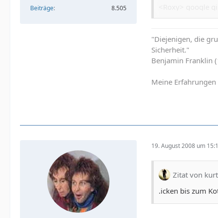
<Roxy> google gib
Beiträge
8.505
<Orloff> und wor
<Roxy> ich suche
"Diejenigen, die g
<Orloff> dann su
Sicherheit."
<Robert> Schäuble
Benjamin Franklin 
Meine Erfahrungen 
19. August 2008 um 15:
Zitat von kurt
.icken bis zum Ko