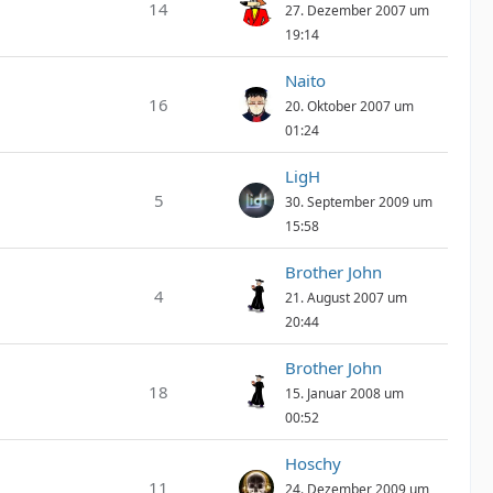
14
27. Dezember 2007 um
19:14
Naito
16
20. Oktober 2007 um
01:24
LigH
5
30. September 2009 um
15:58
Brother John
4
21. August 2007 um
20:44
Brother John
18
15. Januar 2008 um
00:52
Hoschy
11
24. Dezember 2009 um