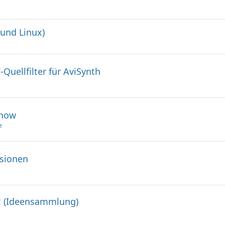
 und Linux)
ellfilter für AviSynth
Show
e
rsionen
n! (Ideensammlung)