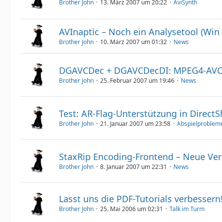
Brother John
13. März 2007 um 20:22
AviSynth
AVInaptic – Noch ein Analysetool (Win
Brother John
10. März 2007 um 01:32
News
DGAVCDec + DGAVCDecDI: MPEG4-AVC-Qu
Brother John
25. Februar 2007 um 19:46
News
Test: AR-Flag-Unterstützung in Direct
Brother John
21. Januar 2007 um 23:58
Abspielproblem
StaxRip Encoding-Frontend – Neue Ve
Brother John
8. Januar 2007 um 22:31
News
Lasst uns die PDF-Tutorials verbesser
Brother John
25. Mai 2006 um 02:31
Talk im Turm