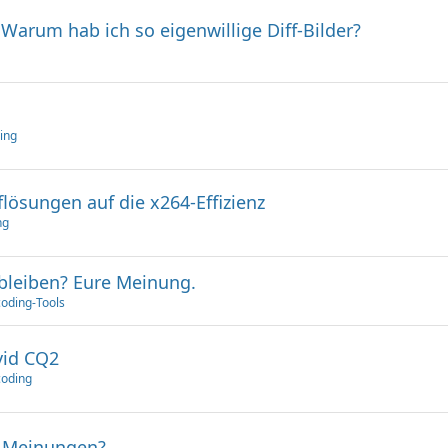
 Warum hab ich so eigenwillige Diff-Bilder?
ing
ösungen auf die x264-Effizienz
ng
bleiben? Eure Meinung.
oding-Tools
vid CQ2
oding
. Meinungen?