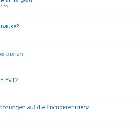
ding
banause?
Versionen
in YV12
lösungen auf die Encodereffizienz