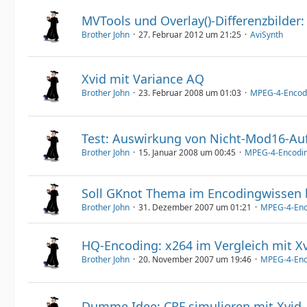
MVTools und Overlay()-Differenzbilder:
Brother John
27. Februar 2012 um 21:25
AviSynth
Xvid mit Variance AQ
Brother John
23. Februar 2008 um 01:03
MPEG-4-Encod
Test: Auswirkung von Nicht-Mod16-Aufl
Brother John
15. Januar 2008 um 00:45
MPEG-4-Encodi
Soll GKnot Thema im Encodingwissen 
Brother John
31. Dezember 2007 um 01:21
MPEG-4-Enc
HQ-Encoding: x264 im Vergleich mit X
Brother John
20. November 2007 um 19:46
MPEG-4-Enc
Dumme Idee: CRF simulieren mit Xvid