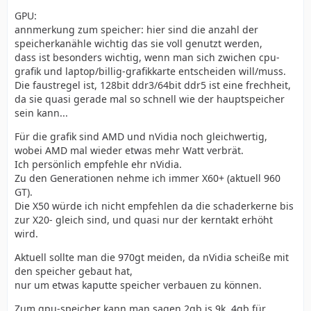
GPU:
annmerkung zum speicher: hier sind die anzahl der
speicherkanähle wichtig das sie voll genutzt werden,
dass ist besonders wichtig, wenn man sich zwichen cpu-
grafik und laptop/billig-grafikkarte entscheiden will/muss.
Die faustregel ist, 128bit ddr3/64bit ddr5 ist eine frechheit,
da sie quasi gerade mal so schnell wie der hauptspeicher
sein kann...
Für die grafik sind AMD und nVidia noch gleichwertig,
wobei AMD mal wieder etwas mehr Watt verbrät.
Ich persönlich empfehle ehr nVidia.
Zu den Generationen nehme ich immer X60+ (aktuell 960
GT).
Die X50 würde ich nicht empfehlen da die schaderkerne bis
zur X20- gleich sind, und quasi nur der kerntakt erhöht
wird.
Aktuell sollte man die 970gt meiden, da nVidia scheiße mit
den speicher gebaut hat,
nur um etwas kaputte speicher verbauen zu können.
Zum gpu-speicher kann man sagen 2gb is 9k, 4gb für