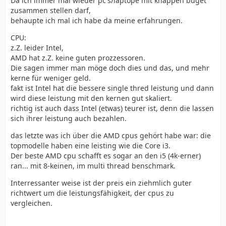
Da ich immer mal wieder pc's/laptope mit knappen buget
zusammen stellen darf,
behaupte ich mal ich habe da meine erfahrungen.
CPU:
z.Z. leider Intel,
AMD hat z.Z. keine guten prozzessoren.
Die sagen immer man möge doch dies und das, und mehr
kerne für weniger geld.
fakt ist Intel hat die bessere single thred leistung und dann
wird diese leistung mit den kernen gut skaliert.
richtig ist auch dass Intel (etwas) teurer ist, denn die lassen
sich ihrer leistung auch bezahlen.
das letzte was ich über die AMD cpus gehört habe war: die
topmodelle haben eine leisting wie die Core i3.
Der beste AMD cpu schafft es sogar an den i5 (4k-erner)
ran... mit 8-keinen, im multi thread benschmark.
Interressanter weise ist der preis ein ziehmlich guter
richtwert um die leistungsfähigkeit, der cpus zu
vergleichen.