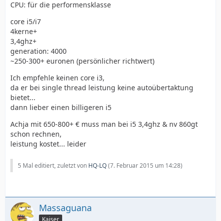
CPU: für die performensklasse
core i5/i7
4kerne+
3,4ghz+
generation: 4000
~250-300+ euronen (persönlicher richtwert)
Ich empfehle keinen core i3,
da er bei single thread leistung keine autoübertaktung
bietet...
dann lieber einen billigeren i5
Achja mit 650-800+ € muss man bei i5 3,4ghz & nv 860gt
schon rechnen,
leistung kostet... leider
5 Mal editiert, zuletzt von
HQ-LQ
(
7. Februar 2015 um 14:28
)
Massaguana
Kaiser