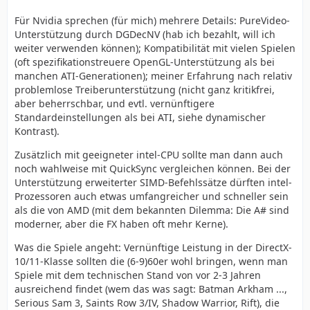
Für Nvidia sprechen (für mich) mehrere Details: PureVideo-
Unterstützung durch DGDecNV (hab ich bezahlt, will ich
weiter verwenden können); Kompatibilität mit vielen Spielen
(oft spezifikationstreuere OpenGL-Unterstützung als bei
manchen ATI-Generationen); meiner Erfahrung nach relativ
problemlose Treiberunterstützung (nicht ganz kritikfrei,
aber beherrschbar, und evtl. vernünftigere
Standardeinstellungen als bei ATI, siehe dynamischer
Kontrast).
Zusätzlich mit geeigneter intel-CPU sollte man dann auch
noch wahlweise mit QuickSync vergleichen können. Bei der
Unterstützung erweiterter SIMD-Befehlssätze dürften intel-
Prozessoren auch etwas umfangreicher und schneller sein
als die von AMD (mit dem bekannten Dilemma: Die A# sind
moderner, aber die FX haben oft mehr Kerne).
Was die Spiele angeht: Vernünftige Leistung in der DirectX-
10/11-Klasse sollten die (6-9)60er wohl bringen, wenn man
Spiele mit dem technischen Stand von vor 2-3 Jahren
ausreichend findet (wem das was sagt: Batman Arkham ...,
Serious Sam 3, Saints Row 3/IV, Shadow Warrior, Rift), die