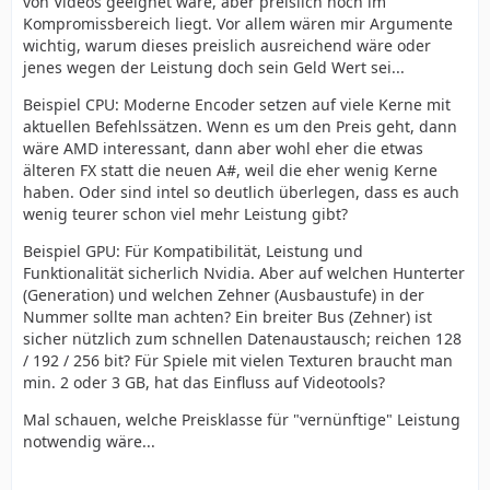
von Videos geeignet wäre, aber preislich noch im
Kompromissbereich liegt. Vor allem wären mir Argumente
wichtig, warum dieses preislich ausreichend wäre oder
jenes wegen der Leistung doch sein Geld Wert sei...
Beispiel CPU: Moderne Encoder setzen auf viele Kerne mit
aktuellen Befehlssätzen. Wenn es um den Preis geht, dann
wäre AMD interessant, dann aber wohl eher die etwas
älteren FX statt die neuen A#, weil die eher wenig Kerne
haben. Oder sind intel so deutlich überlegen, dass es auch
wenig teurer schon viel mehr Leistung gibt?
Beispiel GPU: Für Kompatibilität, Leistung und
Funktionalität sicherlich Nvidia. Aber auf welchen Hunterter
(Generation) und welchen Zehner (Ausbaustufe) in der
Nummer sollte man achten? Ein breiter Bus (Zehner) ist
sicher nützlich zum schnellen Datenaustausch; reichen 128
/ 192 / 256 bit? Für Spiele mit vielen Texturen braucht man
min. 2 oder 3 GB, hat das Einfluss auf Videotools?
Mal schauen, welche Preisklasse für "vernünftige" Leistung
notwendig wäre...